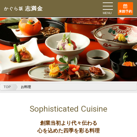
志満金
かぐら坂
来館予約
MENU
TOP
お料理
Sophisticated Cuisine
創業当初より代々伝わる
心を込めた四季を彩る料理